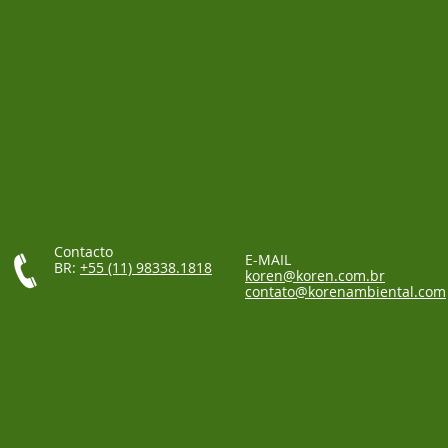
Contacto
E-MAIL
BR:
+55 (11) 98338.1818
koren@koren.com.br
contato@korenambiental.com