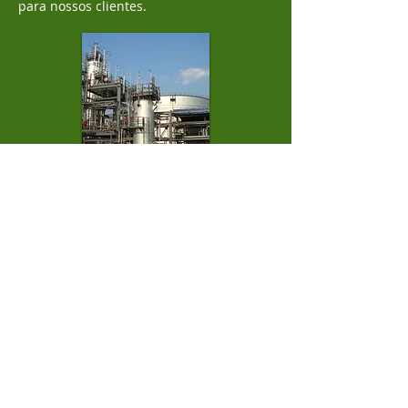
para nossos clientes.
PRESTAÇÃO
DE SERVIÇOS
Especializada em resíduos de
refinarias e petroquímicas,
oferecemos opções exclusivas de
tratamento e limpeza com soluções
robotizadas.
Nossos serviços de limpeza e
tratamento incluem diversas
metodologias, que podem, pelo uso de